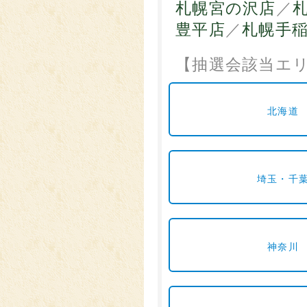
札幌宮の沢店
／
豊平店
／
札幌手
【抽選会該当エ
北海道
埼玉・千
神奈川