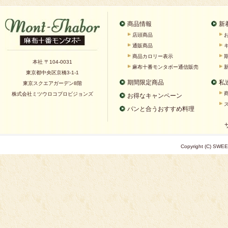
商品情報
新
店頭商品
通販商品
商品カロリー表示
本社 〒104-0031
麻布十番モンタボー通信販売
東京都中央区京橋3-1-1
期間限定商品
私
東京スクエアガーデン8階
株式会社ミツウロコプロビジョンズ
お得なキャンペーン
パンと合うおすすめ料理
Copyright (C) SWEE