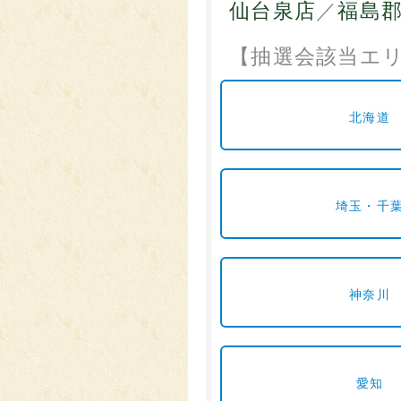
仙台泉店
／
福島
【抽選会該当エ
北海道
埼玉・千
神奈川
愛知