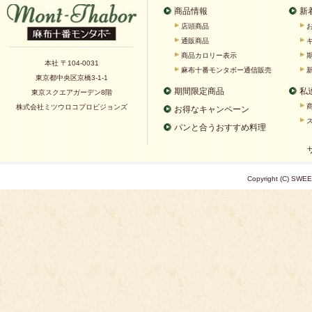
商品情報
新
店頭商品
通販商品
商品カロリー表示
本社 〒104-0031
麻布十番モンタボー通信販売
東京都中央区京橋3-1-1
期間限定商品
私
東京スクエアガーデン8階
株式会社ミツウロコプロビジョンズ
お得なキャンペーン
パンと合うおすすめ料理
Copyright (C) SWEE