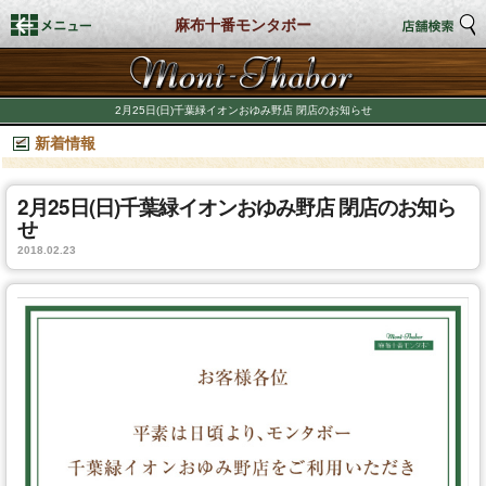
麻布十番モンタボー
トップページ
2月25日(日)千葉緑イオンおゆみ野店 閉店のお知らせ
新着情報
店舗検索
新着情報
2月25日(日)千葉緑イオンおゆみ野店 閉店のお知ら
せ
2018.02.23
商品情報
期間限定商品
店舗スタイル
私たちのこだわり
商品づくり