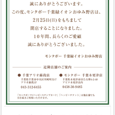
スタッフの心得
銘水食パン 吟屋久島
パンと合うおすすめ料理!!
モンタボー公式ショップ
会社情報
採用情報
本社 〒103-0024
東京都中央区日本橋小舟町7番2号
TEL 03-3662-2582(代表)
Copyright (C) SWEET STYLE Co.,Ltd. All
Rights Reserved.