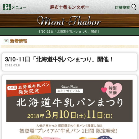
麻布十番モンタボー
トップページ
3/10･11日「北海道牛乳パンまつり」開催！
新着情報
店舗検索
新着情報
3/10･11日「北海道牛乳パンまつり」開催！
2018.03.8
商品情報
期間限定商品
店舗スタイル
私たちのこだわり
商品づくり