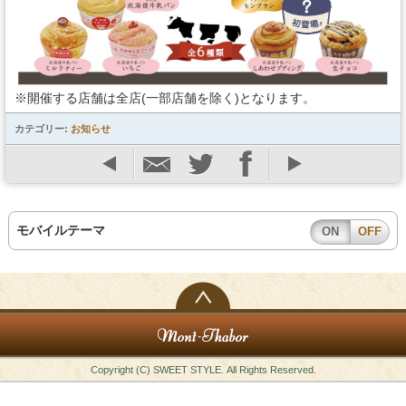
スタッフの心得
銘水食パン 吟屋久島
※開催する店舗は全店(一部店舗を除く)となります。
パンと合うおすすめ料理!!
カテゴリー:
お知らせ
モンタボー公式ショップ
会社情報
モバイルテーマ
ON
OFF
採用情報
本社 〒103-0024
東京都中央区日本橋小舟町7番2号
TEL 03-3662-2582(代表)
Copyright (C) SWEET STYLE. All Rights Reserved.
Copyright (C) SWEET STYLE Co.,Ltd. All
Rights Reserved.