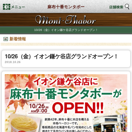
麻布十番モンタボー
トップページ
10/26（金）イオン鎌ケ谷店グランドオープン！
新着情報
店舗検索
新着情報
10/26（金）イオン鎌ケ谷店グランドオープン！
2018.10.26
商品情報
期間限定商品
店舗スタイル
私たちのこだわり
商品づくり