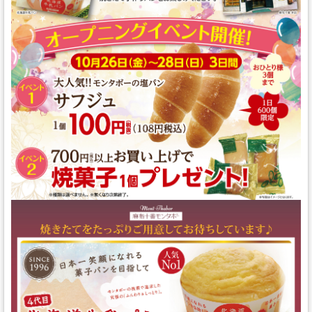
スタッフの心得
銘水食パン 吟屋久島
パンと合うおすすめ料理!!
モンタボー公式ショップ
会社情報
採用情報
本社 〒103-0024
東京都中央区日本橋小舟町7番2号
TEL 03-3662-2582(代表)
Copyright (C) SWEET STYLE Co.,Ltd. All
Rights Reserved.