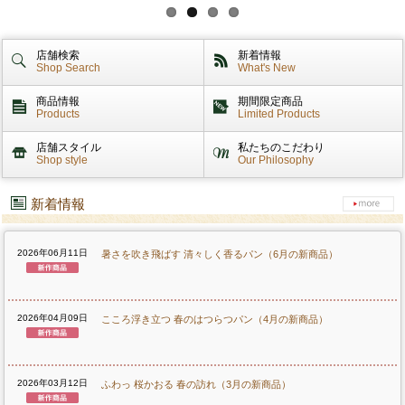
私たちのこだわり
店舗検索
新着情報
Shop Search
What's New
商品づくり
商品情報
期間限定商品
Products
Limited Products
スタッフの心得
店舗スタイル
私たちのこだわり
Shop style
Our Philosophy
パンと合うおすすめ料理!!
新着情報
キャンペーン
2026年06月11日
暑さを吹き飛ばす 清々しく香るパン（6月の新商品）
モンタボー公式ショップ
2026年04月09日
こころ浮き立つ 春のはつらつパン（4月の新商品）
会社情報
採用情報
2026年03月12日
ふわっ 桜かおる 春の訪れ（3月の新商品）