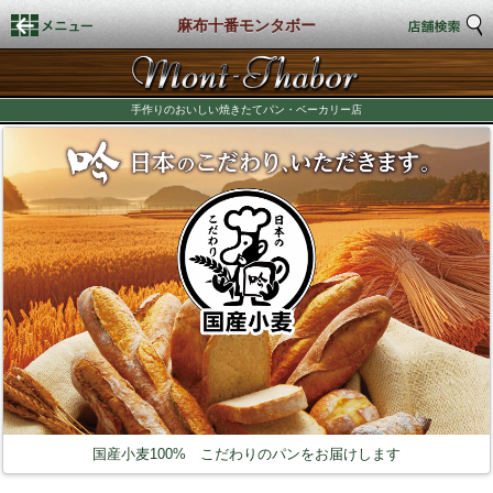
麻布十番モンタボー
HOME
手作りのおいしい焼きたてパン・ベーカリー店
店舗検索
新着情報
商品情報
店頭商品
商品カロリー表示
期間限定商品
国産小麦100% こだわりのパンをお届けします
店舗スタイル