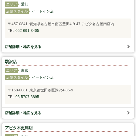
エリア
愛知
スタッフの心得
店舗スタイル
イートイン店
〒457-0841 愛知県名古屋市南区豊田4-9-47 アピタ名古屋南店内
銘水食パン 吟屋久島
TEL:
052-691-3405
パンと合うおすすめ料理!!
店舗詳細・地図を見る
モンタボー公式ショップ
駒沢店
エリア
東京
会社情報
店舗スタイル
イートイン店
採用情報
〒158-0081 東京都世田谷区深沢4-36-9
TEL:
03-5707-3895
本社 〒103-0024
東京都中央区日本橋小舟町7番2号
TEL 03-3662-2582(代表)
店舗詳細・地図を見る
Copyright (C) SWEET STYLE Co.,Ltd. All
アピタ木更津店
Rights Reserved.