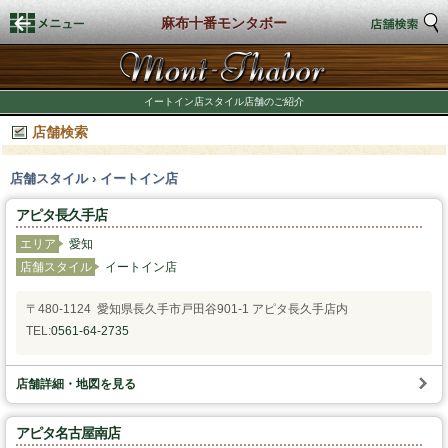
麻布十番モンタボー
トップページ
イートイン店スタイル店舗のご紹介
店舗検索
店舗検索
店舗スタイル › イートイン店
新着情報
アピタ長久手店
商品情報
エリア
愛知
店舗スタイル
イートイン店
期間限定商品
〒480-1124 愛知県長久手市戸田谷901-1 アピタ長久手店内
TEL:
0561-64-2735
店舗スタイル
私たちのこだわり
店舗詳細・地図を見る
アピタ名古屋南店
商品づくり