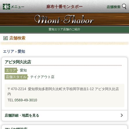
麻布十番モンタボー
トップページ
愛知エリア店舗のご紹介
店舗検索
店舗検索
エリア › 愛知
新着情報
アピタ阿久比店
商品情報
エリア
愛知
店舗スタイル
テイクアウト店
期間限定商品
〒470-2214 愛知県知多郡阿久比町大字椋岡字徳吉1-12 アピタ阿久比店
内
店舗スタイル
TEL:
0569-49-3010
私たちのこだわり
店舗詳細・地図を見る
商品づくり