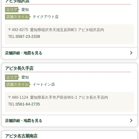
アピタ稲沢店
エリア
愛知
スタッフの心得
店舗スタイル
テイクアウト店
銘水食パン 吟屋久島
〒492-8275 愛知県稲沢市天池五反田町1 アピタ稲沢店内
TEL:
0587-23-2339
パンと合うおすすめ料理!!
店舗詳細・地図を見る
モンタボー公式ショップ
アピタ長久手店
会社情報
エリア
愛知
店舗スタイル
イートイン店
採用情報
〒480-1124 愛知県長久手市戸田谷901-1 アピタ長久手店内
本社 〒103-0024
TEL:
0561-64-2735
東京都中央区日本橋小舟町7番2号
TEL 03-3662-2582(代表)
店舗詳細・地図を見る
Copyright (C) SWEET STYLE Co.,Ltd. All
Rights Reserved.
アピタ名古屋南店