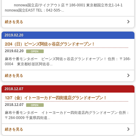
nonowa国立店/テイクアウト店 〒186-0001 東京都国立市北1-14-1
nonowa国立EAST TEL：042-505-...
スタッフの心得
続きを見る
銘水食パン 吟屋久島
2019.02.20
パンと合うおすすめ料理!!
2/24（日）ビーンズ阿佐ヶ谷店グランドオープン！
2019.02.20
モンタボー公式ショップ
麻布十番モンタボー ビーンズ阿佐ヶ谷店グランドオープン！ 住所： 〒166-
0004 東京都杉並区阿佐谷...
会社情報
続きを見る
採用情報
2018.12.07
12/7（金）イトーヨーカドー四街道店グランドオープン！
本社 〒103-0024
2018.12.07
東京都中央区日本橋小舟町7番2号
TEL 03-3662-2582(代表)
麻布十番モンタボー イトーヨーカドー四街道店内グランドオープン 住所：
〒284-0009 千葉県四街道...
Copyright (C) SWEET STYLE Co.,Ltd. All
続きを見る
Rights Reserved.