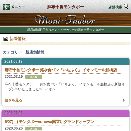
麻布十番モンタボー
トップページ
新店舗情報|手作りパン・ベーカリーの麻布十番モンタボー
新着情報
店舗検索
カテゴリー › 新店舗情報
新着情報
2021.03.19
商品情報
麻布十番モンタボー 銘水食パン『いちふく』 イオンモール船橋店新規オープン！！
2021.03.19
期間限定商品
麻布十番モンタボー 銘水食パン『いちふく』 イオンモール船橋店が新規オ
ープン✨いたしました✨ イオン...
店舗スタイル
続きを見る
私たちのこだわり
2020.06.26
6/27(土) モンタボーnonowa国立店グランドオープン！
商品づくり
2020.06.26