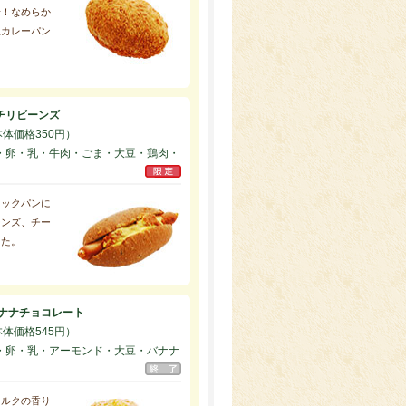
場！なめらか
上カレーパン
チリビーンズ
本体価格350円）
・卵・乳・牛肉・ごま・大豆・鶏肉・
ドックパンに
ーンズ、チー
した。
バナナチョコレート
本体価格545円）
・卵・乳・アーモンド・大豆・バナナ
ミルクの香り