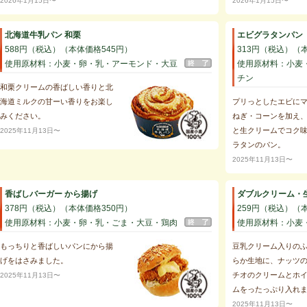
2026年1月15日〜
2026年1月15日〜
北海道牛乳パン 和栗
エビグラタンパン
588円（税込）（本体価格545円）
313円（税込）（
使用原材料：小麦・卵・乳・アーモンド・大豆
使用原材料：小麦
チン
和栗クリームの香ばしい香りと北
海道ミルクの甘ーい香りをお楽し
プリっとしたエビに
みください。
ねぎ・コーンを加え
と生クリームでコク
2025年11月13日〜
ラタンのパン。
2025年11月13日〜
香ばしバーガー から揚げ
ダブルクリーム・
378円（税込）（本体価格350円）
259円（税込）（
使用原材料：小麦・卵・乳・ごま・大豆・鶏肉
使用原材料：小麦
もっちりと香ばしいパンにから揚
豆乳クリーム入りの
げをはさみました。
らか生地に、ナッツ
チオのクリームとホ
2025年11月13日〜
ムをったっぷり入れ
2025年11月13日〜