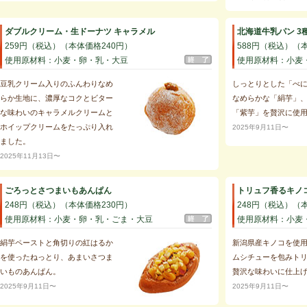
ダブルクリーム・生ドーナツ キャラメル
北海道牛乳パン 3
259円（税込）（本体価格240円）
588円（税込）（
使用原材料：小麦・卵・乳・大豆
使用原材料：小麦
豆乳クリーム入りのふんわりなめ
しっとりとした「べ
らか生地に、濃厚なコクとビター
なめらかな「絹芋」
な味わいのキャラメルクリームと
「紫芋」を贅沢に使
ホイップクリームをたっぷり入れ
2025年9月11日〜
ました。
2025年11月13日〜
ごろっとさつまいもあんぱん
トリュフ香るキノ
248円（税込）（本体価格230円）
248円（税込）（
使用原材料：小麦・卵・乳・ごま・大豆
使用原材料：小麦
絹芋ペーストと角切りの紅はるか
新潟県産キノコを使
を使ったねっとり、あまいさつま
ムシチューを包みト
いものあんぱん。
贅沢な味わいに仕上
2025年9月11日〜
2025年9月11日〜