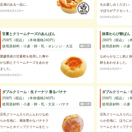
足感のある一品に。
をお楽しみください
そぼろがアクセント
2026年6月11日〜
2026年4月9日〜
甘夏とクリームチーズのあんぱん
抹茶わらび餅ぱん
259円（税込）（本体価格240円）
280円（税込）（
使用原材料：小麦・卵・乳・オレンジ・大豆
使用原材料：小麦
愛媛県産の甘夏柑を使用した爽や
なめらかなこし餡と
かな餡とクリームチーズをあわせ
餅をあわせました。
ました。
2026年4月9日〜
2026年4月9日〜
ダブルクリーム・生ドーナツ 香るバナナ
ダブルクリーム・
259円（税込）（本体価格240円）
259円（税込）（
使用原材料：小麦・卵・乳・大豆・バナナ
使用原材料：小麦
豆乳クリーム入りのふんわりなめ
豆乳クリーム入りの
らか生地に、風味豊かなバナナク
らか生地に、ほろに
リームとホイップクリームをたっ
リームとホイップク