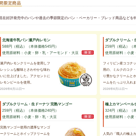
現在好評発売中のパンや過去の季節限定のパン・ベーカリー・ブレッド商品などを
北海道牛乳パン 瀬戸内レモン
ダブルクリーム・
588円（税込）（本体価格545円）
259円（税込）（
使用原材料：小麦・卵・乳・アーモンド・大豆
使用原材料：小麦
瀬戸内レモンクリームを使用しフ
フィリピン産ココナ
レッシュな酸味とさわやかな味わ
用の、ミルクのコク
いに仕上げました。アクセントに
り豊かなクリームと
レモンピールを使用。
ームをたっぷり入れ
2026年6月11日〜
2026年6月11日〜
ダブルクリーム・生ドーナツ 完熟マンゴー
極上カマンベールチ
259円（税込）（本体価格240円）
324円（税込）（
使用原材料：小麦・卵・乳・大豆
使用原材料：小麦
完熟マンゴー使用の濃厚なマンゴ
ークリームとホイップクリームを
人気の「職人の極上