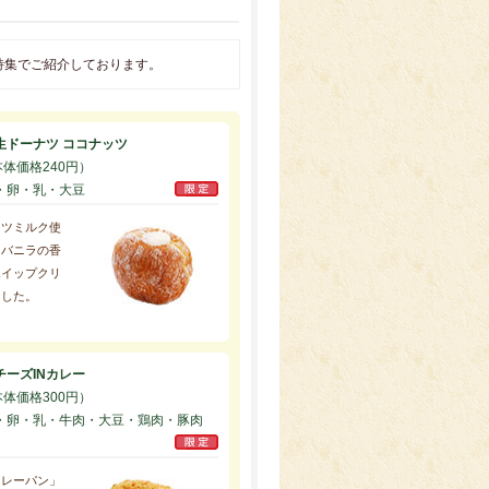
特集でご紹介しております。
生ドーナツ ココナッツ
本体価格240円）
・卵・乳・大豆
ッツミルク使
・バニラの香
ホイップクリ
ました。
ーズINカレー
本体価格300円）
・卵・乳・牛肉・大豆・鶏肉・豚肉
カレーパン」