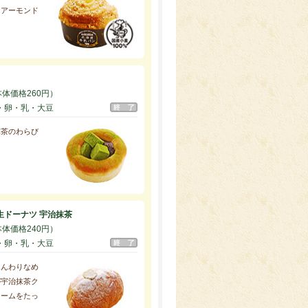
。アーモンド
。
本体価格260円）
・卵・乳・大豆
抹茶のわらび
生ドーナツ 宇治抹茶
本体価格240円）
・卵・乳・大豆
ふんわりなめ
が宇治抹茶ク
リームをたっ