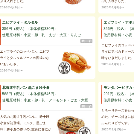
ぷり入れました。
ぷり入れました。
2026年4月9日〜
2026年4月9日〜
エビフライ・タルタル
エビフライ・アボ
356円（税込）（本体価格330円）
356円（税込）（
使用原材料：小麦・卵・乳・えび・大豆・りんご
使用原材料：小麦
エビフライのコッペ
エビフライのコッペパン。エビフ
ライにアボカドソー
ライとタルタルソースの間違いな
味をひきだしました
いおいしさ。
2026年4月9日〜
2026年4月9日〜
北海道牛乳パン 黒ごま吟小倉
モンタボーピザカッ
588円（税込）（本体価格545円）
291円（税込）（
使用原材料：小麦・卵・乳・アーモンド・ごま・大豆
使用原材料：小麦
とろーりチーズをた
人気の北海道牛乳パンに、吟十勝
めた、チーズ好きに
小倉が初登場。ミルク、黒ごま、
ふんわりピザです。
吟十勝小倉の香りの3重奏に食欲が
2026年1月15日〜