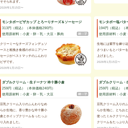
そそられます。
2026年1月15日〜
モンタボーピザカップ とろーりチーズ＆ソーセージ
モンタボー塩バタ
313円（税込）（本体価格290円）
194円（税込）（
使用原材料：小麦・卵・乳・大豆・豚肉
使用原材料：小麦
クリーミーなチーズフォンデュソ
生地には紫芋を練り
ースと粗挽き食感のボロニアソー
さつまいもとバター
セージがベストマッチのふんわり
上げました。
ピザです。
2026年1月15日〜
2026年1月15日〜
ダブルクリーム・生ドーナツ 吟十勝小倉
ダブルクリーム・
259円（税込）（本体価格240円）
259円（税込）（
使用原材料：小麦・卵・乳・大豆
使用原材料：小麦
豆乳クリーム入りのふんわりなめ
豆乳クリーム入りの
らか生地に、香り豊かな吟十勝小
らか生地に、とちお
倉とホイップクリームをったっぷ
使ったミルククリー
り入れました。
クリームをたっぷり