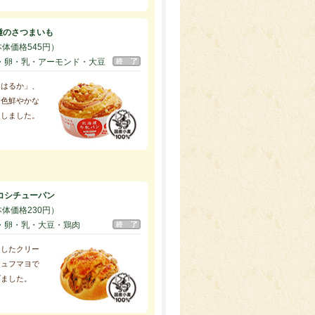
種のさつまいも
本体価格545円）
・卵・乳・アーモンド・大豆
にはるか」、
、色鮮やかな
用しました。
コシチューパン
本体価格230円）
・卵・乳・大豆・鶏肉
用したクリー
リュフマヨで
げました。