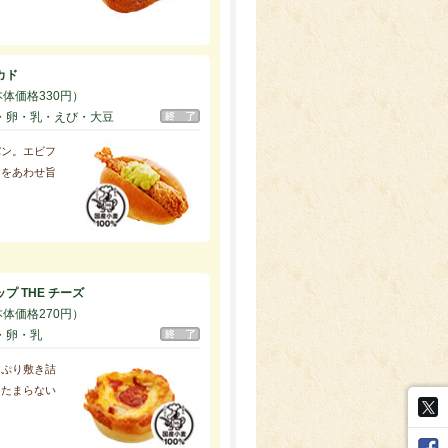
カド
本体価格330円）
・卵・乳・えび・大豆
パン。エビフ
スをあわせ旨
。
プ THE チーズ
本体価格270円）
・卵・乳
っぷり敷き詰
はたまらない