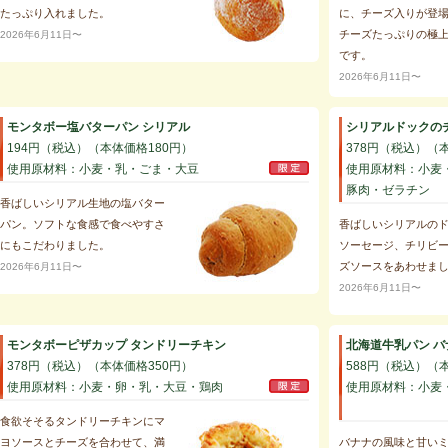
たっぷり入れました。
に、チーズ入りが登
チーズたっぷりの極
2026年6月11日〜
です。
2026年6月11日〜
モンタボー塩バターパン シリアル
シリアルドックの
194円（税込）（本体価格180円）
378円（税込）（
使用原材料：小麦・乳・ごま・大豆
使用原材料：小麦
豚肉・ゼラチン
香ばしいシリアル生地の塩バター
パン。ソフトな食感で食べやすさ
香ばしいシリアルの
にもこだわりました。
ソーセージ、チリビ
ズソースをあわせま
2026年6月11日〜
2026年6月11日〜
モンタボーピザカップ タンドリーチキン
北海道牛乳パン 
378円（税込）（本体価格350円）
588円（税込）（
使用原材料：小麦・卵・乳・大豆・鶏肉
使用原材料：小麦
食欲そそるタンドリーチキンにマ
ヨソースとチーズを合わせて、満
バナナの風味と甘い