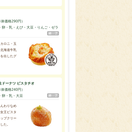
本体価格290円）
・卵・乳・えび・大豆・りんご・ゼラ
マカロニ・玉
、北海道牛乳
味を出したグ
生ドーナツ ピスタチオ
本体価格240円）
・卵・乳・大豆
ふんわりなめ
の女王ピスタ
イップクリー
ました。