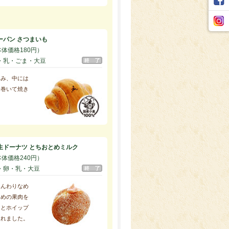
ーパン さつまいも
本体価格180円）
・乳・ごま・大豆
込み、中には
を巻いて焼き
生ドーナツ とちおとめミルク
本体価格240円）
・卵・乳・大豆
ふんわりなめ
とめの果肉を
ムとホイップ
入れました。