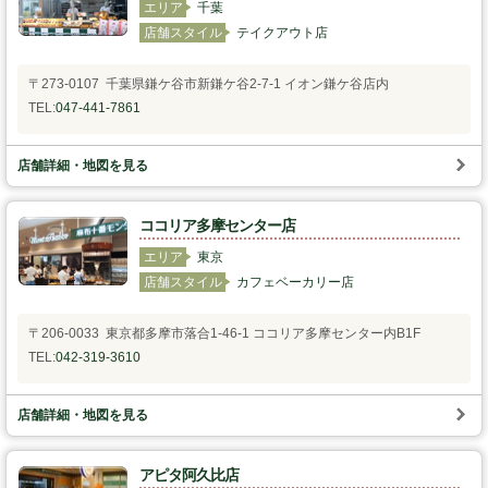
エリア
千葉
店舗スタイル
テイクアウト店
スタッフの心得
〒273-0107 千葉県鎌ケ谷市新鎌ケ谷2-7-1 イオン鎌ケ谷店内
銘水食パン 吟屋久島
TEL:
047-441-7861
パンと合うおすすめ料理!!
店舗詳細・地図を見る
モンタボー公式ショップ
ココリア多摩センター店
会社情報
エリア
東京
店舗スタイル
カフェベーカリー店
採用情報
〒206-0033 東京都多摩市落合1-46-1 ココリア多摩センター内B1F
TEL:
042-319-3610
本社 〒103-0024
東京都中央区日本橋小舟町7番2号
TEL 03-3662-2582(代表)
店舗詳細・地図を見る
Copyright (C) SWEET STYLE Co.,Ltd. All
Rights Reserved.
アピタ阿久比店