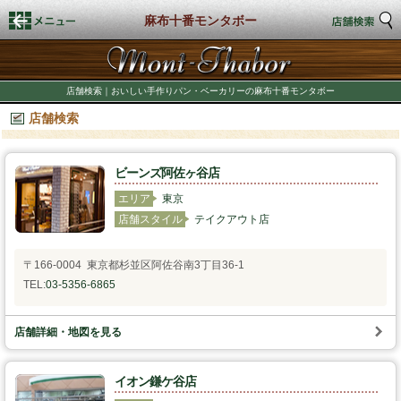
麻布十番モンタボー
トップページ
店舗検索｜おいしい手作りパン・ベーカリーの麻布十番モンタボー
店舗検索
店舗検索
新着情報
ビーンズ阿佐ヶ谷店
エリア
東京
商品情報
店舗スタイル
テイクアウト店
期間限定商品
〒166-0004 東京都杉並区阿佐谷南3丁目36-1
TEL:
03-5356-6865
店舗スタイル
店舗詳細・地図を見る
私たちのこだわり
イオン鎌ケ谷店
商品づくり