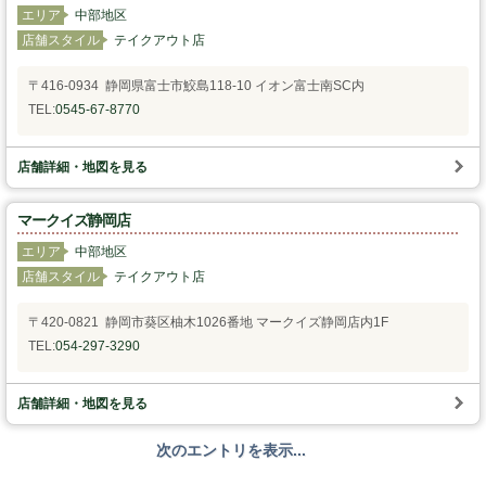
エリア
中部地区
スタッフの心得
店舗スタイル
テイクアウト店
〒416-0934 静岡県富士市鮫島118-10 イオン富士南SC内
銘水食パン 吟屋久島
TEL:
0545-67-8770
パンと合うおすすめ料理!!
店舗詳細・地図を見る
モンタボー公式ショップ
マークイズ静岡店
エリア
中部地区
会社情報
店舗スタイル
テイクアウト店
採用情報
〒420-0821 静岡市葵区柚木1026番地 マークイズ静岡店内1F
TEL:
054-297-3290
本社 〒103-0024
東京都中央区日本橋小舟町7番2号
TEL 03-3662-2582(代表)
店舗詳細・地図を見る
Copyright (C) SWEET STYLE Co.,Ltd. All
次のエントリを表示...
Rights Reserved.