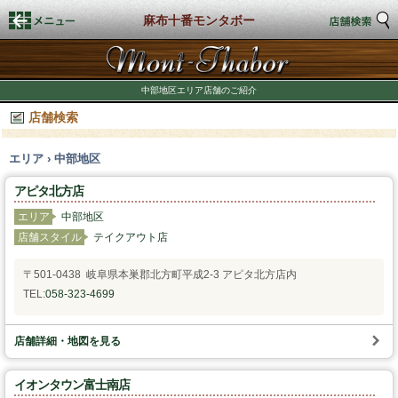
麻布十番モンタボー
トップページ
中部地区エリア店舗のご紹介
店舗検索
店舗検索
エリア › 中部地区
新着情報
アピタ北方店
商品情報
エリア
中部地区
店舗スタイル
テイクアウト店
期間限定商品
〒501-0438 岐阜県本巣郡北方町平成2-3 アピタ北方店内
TEL:
058-323-4699
店舗スタイル
私たちのこだわり
店舗詳細・地図を見る
イオンタウン富士南店
商品づくり