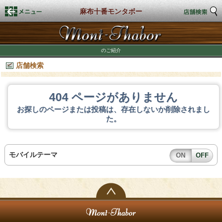
麻布十番モンタボー
トップページ
のご紹介
店舗検索
店舗検索
新着情報
404 ページがありません
お探しのページまたは投稿は、存在しないか削除されまし
商品情報
た。
期間限定商品
モバイルテーマ
ON
OFF
店舗スタイル
私たちのこだわり
商品づくり