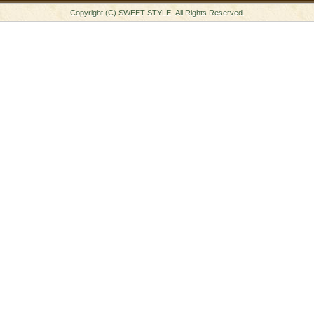
Copyright (C) SWEET STYLE. All Rights Reserved.
スタッフの心得
銘水食パン 吟屋久島
パンと合うおすすめ料理!!
モンタボー公式ショップ
会社情報
採用情報
本社 〒103-0024
東京都中央区日本橋小舟町7番2号
TEL 03-3662-2582(代表)
Copyright (C) SWEET STYLE Co.,Ltd. All
Rights Reserved.