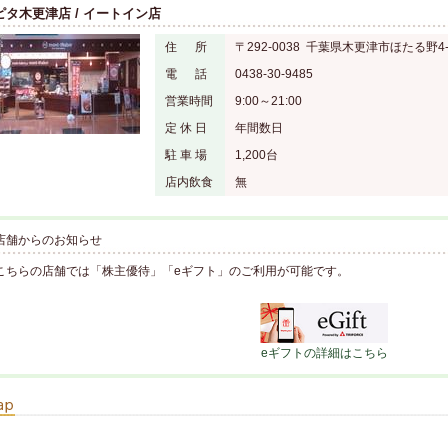
ピタ木更津店 / イートイン店
住 所
〒292-0038 千葉県木更津市ほたる野4
電 話
0438-30-9485
営業時間
9:00～21:00
定 休 日
年間数日
駐 車 場
1,200台
店内飲食
無
店舗からのお知らせ
こちらの店舗では「株主優待」「eギフト」のご利用が可能です。
eギフトの詳細はこちら