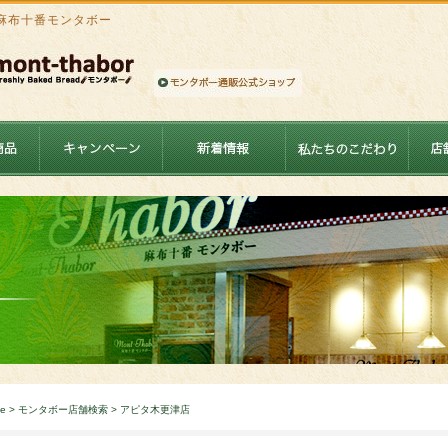
麻布十番モンタボー
e
>
モンタボー店舗検索
> アピタ木更津店