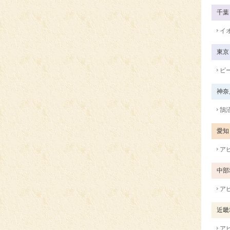
千葉
イ
東京
ビ
神奈
鵠
愛知
ア
中部
ア
近畿
ア