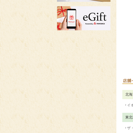
北海
イ
東北
ザ