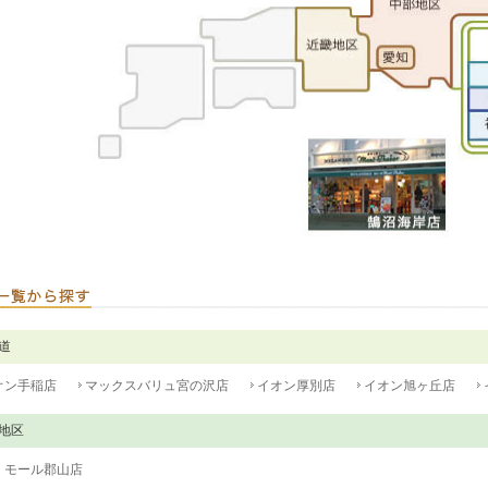
道
オン手稲店
マックスバリュ宮の沢店
イオン厚別店
イオン旭ヶ丘店
地区
・モール郡山店