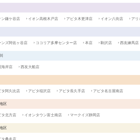
オン鎌ケ谷店
イオン高根木戸店
アピタ木更津店
イオン八街店
アリ
ーンズ阿佐ヶ谷店
ココリア多摩センター店
本店
駒沢店
西友練馬店
川
沼海岸店
西友大船店
ピタ阿久比店
アピタ稲沢店
アピタ長久手店
アピタ名古屋南店
地区
ピタ北方店
イオンタウン富士南店
マークイズ静岡店
地区
ピタ桑名店