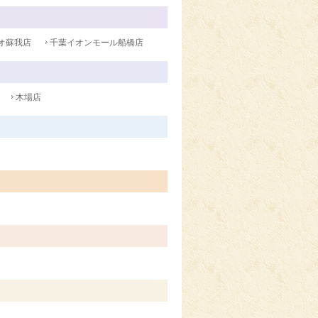
オ蘇我店
千葉イオンモール船橋店
木場店