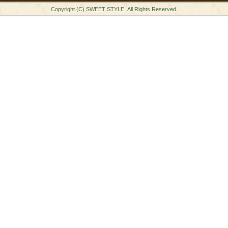
Copyright (C) SWEET STYLE. All Rights Reserved.
スタッフの心得
銘水食パン 吟屋久島
パンと合うおすすめ料理!!
モンタボー公式ショップ
会社情報
採用情報
本社 〒103-0024
東京都中央区日本橋小舟町7番2号
TEL 03-3662-2582(代表)
Copyright (C) SWEET STYLE Co.,Ltd. All
Rights Reserved.