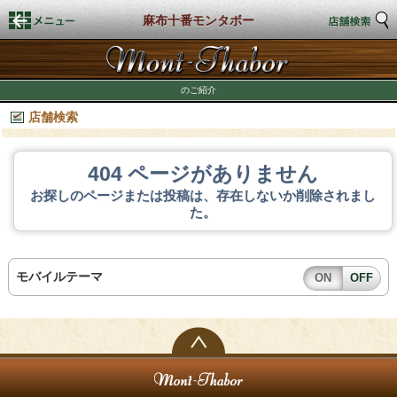
麻布十番モンタボー
トップページ
のご紹介
店舗検索
店舗検索
新着情報
404 ページがありません
お探しのページまたは投稿は、存在しないか削除されまし
商品情報
た。
期間限定商品
モバイルテーマ
ON
OFF
店舗スタイル
私たちのこだわり
商品づくり