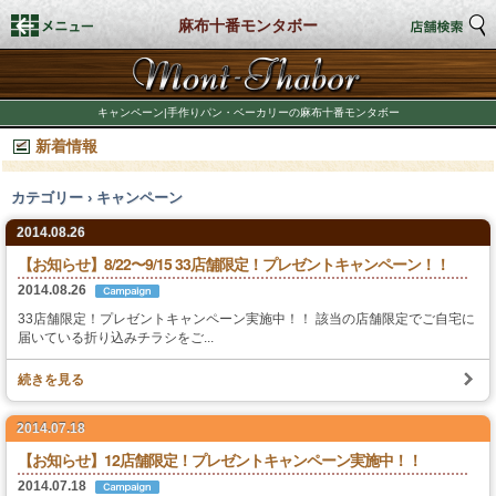
麻布十番モンタボー
トップページ
キャンペーン|手作りパン・ベーカリーの麻布十番モンタボー
新着情報
店舗検索
カテゴリー › キャンペーン
新着情報
2014.08.26
商品情報
【お知らせ】8/22〜9/15 33店舗限定！プレゼントキャンペーン！！
2014.08.26
期間限定商品
33店舗限定！プレゼントキャンペーン実施中！！ 該当の店舗限定でご自宅に
届いている折り込みチラシをご...
店舗スタイル
続きを見る
私たちのこだわり
2014.07.18
【お知らせ】12店舗限定！プレゼントキャンペーン実施中！！
商品づくり
2014.07.18