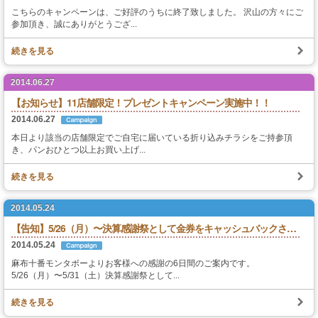
こちらのキャンペーンは、ご好評のうちに終了致しました。 沢山の方々にご
参加頂き、誠にありがとうござ...
スタッフの心得
続きを見る
銘水食パン 吟屋久島
2014.06.27
パンと合うおすすめ料理!!
【お知らせ】11店舗限定！プレゼントキャンペーン実施中！！
2014.06.27
モンタボー公式ショップ
本日より該当の店舗限定でご自宅に届いている折り込みチラシをご持参頂
き、パンおひとつ以上お買い上げ...
会社情報
続きを見る
採用情報
2014.05.24
【告知】5/26（月）〜決算感謝祭として金券をキャッシュバックさせていだきます！
本社 〒103-0024
2014.05.24
東京都中央区日本橋小舟町7番2号
TEL 03-3662-2582(代表)
麻布十番モンタボーよりお客様への感謝の6日間のご案内です。
5/26（月）〜5/31（土）決算感謝祭として...
Copyright (C) SWEET STYLE Co.,Ltd. All
続きを見る
Rights Reserved.