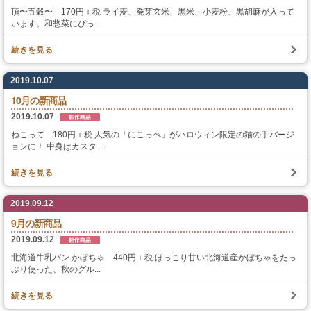
頂〜五穀〜 170円＋税 ライ麦、発芽玄米、黒米、小麦粉、黒胡麻が入って
います。和惣菜にぴっ...
スタッフの心得
続きを見る
銘水食パン 吟屋久島
2019.10.07
パンと合うおすすめ料理!!
10月の新商品
2019.10.07
モンタボー公式ショップ
ねこって 180円＋税 人気の「にこっぺ」がハロウィン限定の猫の手バージ
ョンに！ 中身はカスタ...
会社情報
続きを見る
採用情報
2019.09.12
9月の新商品
本社 〒103-0024
2019.09.12
東京都中央区日本橋小舟町7番2号
TEL 03-3662-2582(代表)
北海道牛乳パン かぼちゃ 440円＋税 ほっこり甘い北海道産かぼちゃをたっ
ぷり使った、秋のグル...
Copyright (C) SWEET STYLE Co.,Ltd. All
続きを見る
Rights Reserved.