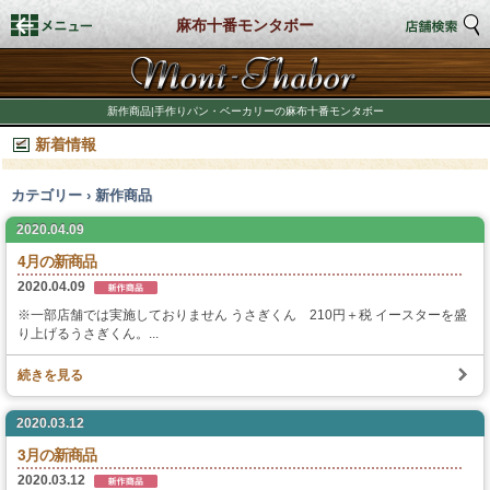
麻布十番モンタボー
トップページ
新作商品|手作りパン・ベーカリーの麻布十番モンタボー
新着情報
店舗検索
カテゴリー › 新作商品
新着情報
2020.04.09
商品情報
4月の新商品
2020.04.09
期間限定商品
※一部店舗では実施しておりません うさぎくん 210円＋税 イースターを盛
り上げるうさぎくん。...
店舗スタイル
続きを見る
私たちのこだわり
2020.03.12
3月の新商品
商品づくり
2020.03.12