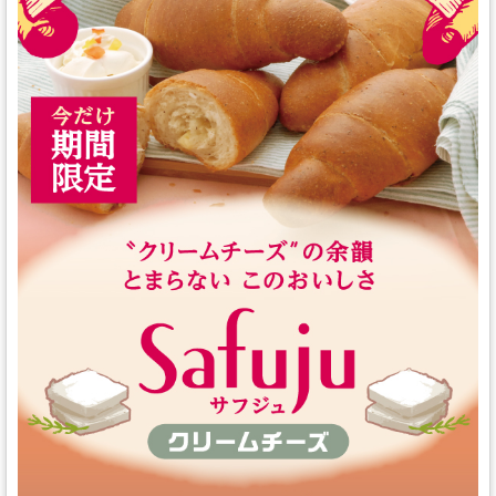
スタッフの心得
銘水食パン 吟屋久島
パンと合うおすすめ料理!!
モンタボー公式ショップ
会社情報
採用情報
本社 〒103-0024
東京都中央区日本橋小舟町7番2号
TEL 03-3662-2582(代表)
Copyright (C) SWEET STYLE Co.,Ltd. All
Rights Reserved.