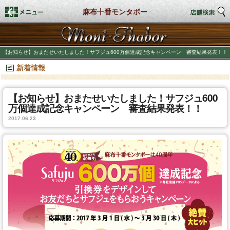
麻布十番モンタボー
トップページ
【お知らせ】おまたせいたしました！サフジュ600万個達成記念キャンペーン 審査結果発表！！
新着情報
店舗検索
新着情報
【お知らせ】おまたせいたしました！サフジュ600
万個達成記念キャンペーン 審査結果発表！！
2017.06.23
商品情報
期間限定商品
店舗スタイル
私たちのこだわり
商品づくり