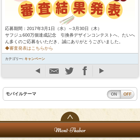
スタッフの心得
銘水食パン 吟屋久島
応募期間：2017年3月1日（水）～3月30日（木）
サフジュ600万個達成記念 引換券デザインコンテストへ、たいへ
ん多くのご応募をいただき、誠にありがとうございました。
パンと合うおすすめ料理!!
◆審査発表はこちらから
モンタボー公式ショップ
カテゴリー:
キャンペーン
会社情報
採用情報
モバイルテーマ
ON
OFF
本社 〒103-0024
東京都中央区日本橋小舟町7番2号
TEL 03-3662-2582(代表)
Copyright (C) SWEET STYLE Co.,Ltd. All
Rights Reserved.