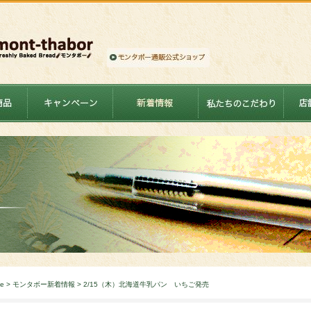
e
>
モンタボー新着情報
> 2/15（木）北海道牛乳パン いちご発売