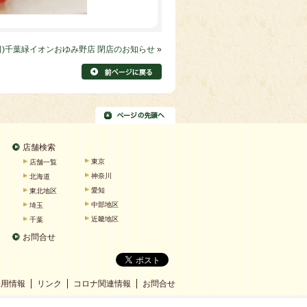
(日)千葉緑イオンおゆみ野店 閉店のお知らせ
»
店舗検索
東京
店舗一覧
神奈川
北海道
愛知
東北地区
中部地区
埼玉
近畿地区
千葉
お問合せ
採用情報
リンク
コロナ関連情報
お問合せ