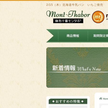
2/15（木）北海道牛乳パン いちご発売
Hom