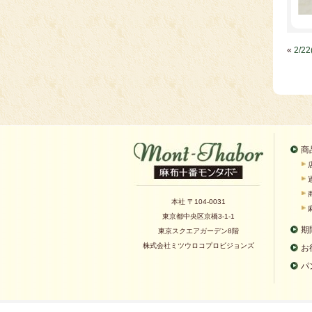
«
2/
商
本社 〒104-0031
東京都中央区京橋3-1-1
期
東京スクエアガーデン8階
株式会社ミツウロコプロビジョンズ
お
パ