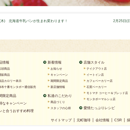
22(木) 北海道牛乳パンが生まれ変わります！
2月25日
品情報
新着情報
店舗スタイル
店頭商品
お知らせ
テイクアウト店
通販商品
キャンペーン
イートイン店
商品カロリー表示
期間限定商品
カフェベーカリー店
麻布十番モンタボー通信販売
新店舗情報
石窯ベーカリー
モトマチ コーヒー＆ブレッド店
間限定商品
私達のこだわり
モンタボーマルシェ店
商品づくり
得なキャンペーン
愛情たっぷりレシピ
スタッフの心得
ンと合うおすすめ料理
サイトマップ
元町珈琲
会社情報
CSR