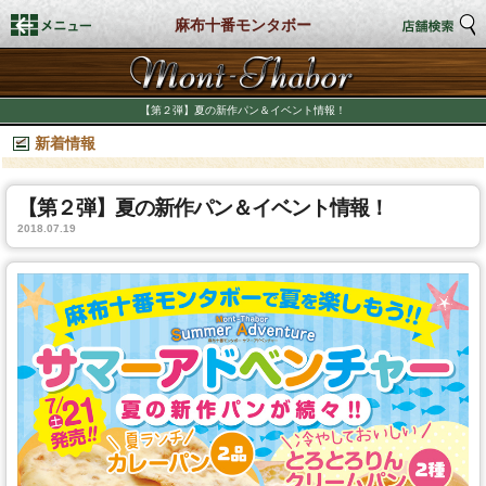
麻布十番モンタボー
トップページ
【第２弾】夏の新作パン＆イベント情報！
新着情報
店舗検索
新着情報
【第２弾】夏の新作パン＆イベント情報！
2018.07.19
商品情報
期間限定商品
店舗スタイル
私たちのこだわり
商品づくり