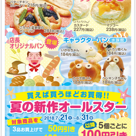
スタッフの心得
銘水食パン 吟屋久島
パンと合うおすすめ料理!!
モンタボー公式ショップ
会社情報
採用情報
本社 〒103-0024
東京都中央区日本橋小舟町7番2号
TEL 03-3662-2582(代表)
Copyright (C) SWEET STYLE Co.,Ltd. All
Rights Reserved.