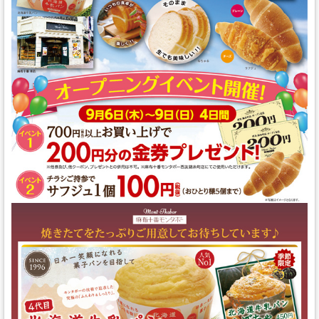
スタッフの心得
銘水食パン 吟屋久島
パンと合うおすすめ料理!!
モンタボー公式ショップ
会社情報
採用情報
本社 〒103-0024
東京都中央区日本橋小舟町7番2号
TEL 03-3662-2582(代表)
Copyright (C) SWEET STYLE Co.,Ltd. All
Rights Reserved.