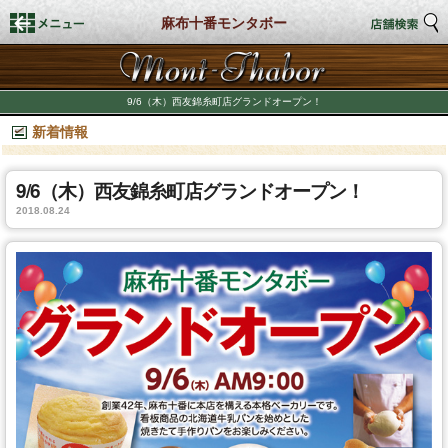
麻布十番モンタボー
トップページ
9/6（木）西友錦糸町店グランドオープン！
新着情報
店舗検索
新着情報
9/6（木）西友錦糸町店グランドオープン！
2018.08.24
商品情報
期間限定商品
店舗スタイル
私たちのこだわり
商品づくり