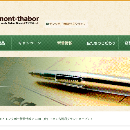
！
e
>
モンタボー新着情報
> 9/28（金）イオン古河店グランドオープン！