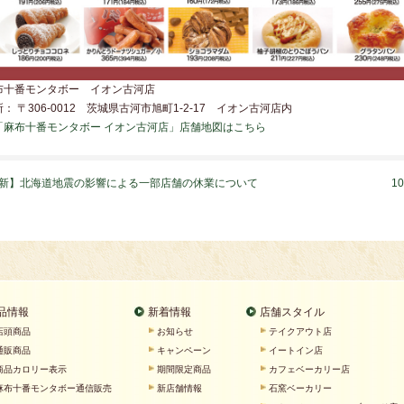
布十番モンタボー イオン古河店
： 〒306-0012 茨城県古河市旭町1-2-17 イオン古河店内
「麻布十番モンタボー イオン古河店」店舗地図はこちら
新】北海道地震の影響による一部店舗の休業について
1
品情報
新着情報
店舗スタイル
店頭商品
お知らせ
テイクアウト店
通販商品
キャンペーン
イートイン店
商品カロリー表示
期間限定商品
カフェベーカリー店
麻布十番モンタボー通信販売
新店舗情報
石窯ベーカリー