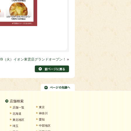
0/9（火）イオン東雲店グランドオープン！
»
店舗検索
東京
店舗一覧
神奈川
北海道
愛知
東北地区
中部地区
埼玉