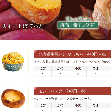
北海道牛乳パン かぼちゃ 440円＋税
ほっこり甘い北海道産かぼちゃをたっぷり使った、秋のグ
えび
かに
小麦
そば
×
×
○
×
モン・バスク 240円＋税
モンタボーが作る、バスク風チーズケーキ。
えび
かに
小麦
そば
×
×
○
×