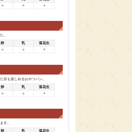
×
×
×
た。
卵
乳
落花生
○
○
×
た目も楽しめるおやつパン。
卵
乳
落花生
○
○
×
ます。
卵
乳
落花生