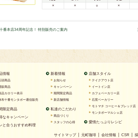
×
×
○
×
十番本店34周年記念！ 特別販売のご案内
品情報
新着情報
店舗スタイル
店頭商品
お知らせ
テイクアウト店
通販商品
キャンペーン
イートイン店
商品カロリー表示
期間限定商品
カフェベーカリー店
麻布十番モンタボー通信販売
新店舗情報
石窯ベーカリー
モトマチ コーヒー＆ブレッド店
間限定商品
私達のこだわり
モンタボーマルシェ店
商品づくり
得なキャンペーン
愛情たっぷりレシピ
スタッフの心得
ンと合うおすすめ料理
サイトマップ
元町珈琲
会社情報
CSR