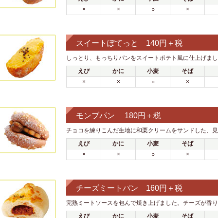
×
×
○
×
スイートぽてっと 140円＋税
しっとり、もっちりパンをスイートポテト風に仕上げまし
えび
かに
小麦
そば
×
×
○
×
モンブパン 180円＋税
チョコを練りこんだ生地に和栗クリームをサンドした、見
えび
かに
小麦
そば
×
×
○
×
チーズミートパン 160円＋税
完熟ミートソースを包んで焼き上げました。チーズが香り
えび
かに
小麦
そば