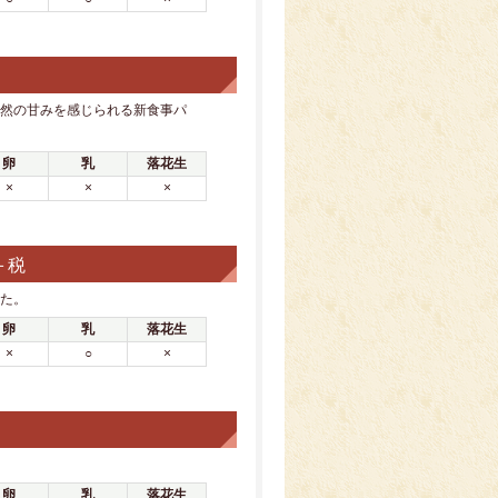
然の甘みを感じられる新食事パ
卵
乳
落花生
×
×
×
＋税
た。
卵
乳
落花生
×
○
×
卵
乳
落花生