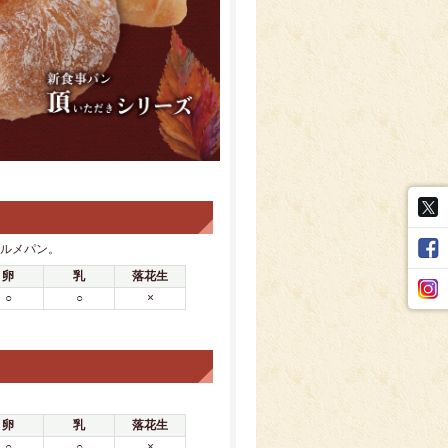
ルメパン。
卵
乳
落花生
○
○
×
卵
乳
落花生
○
○
×