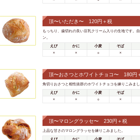
頂〜いただき〜 120円＋税
もっちり、歯切れの良い豆乳クリーム入りの生地です。自
ン。
えび
かに
小麦
そば
×
×
○
×
頂〜おさつとホワイトチョコ〜 180円
角切りおさつと相性抜群のホワイトチョコを練りこみまし
えび
かに
小麦
そば
×
×
○
×
頂〜マロングラッセ〜 230円＋税
上品な甘さのマロングラッセを練りこみました。
えび
かに
小麦
そば