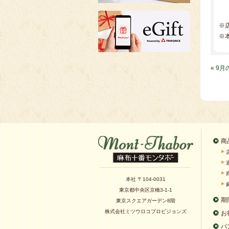
※
※
«
9月
商
本社 〒104-0031
東京都中央区京橋3-1-1
期
東京スクエアガーデン8階
株式会社ミツウロコプロビジョンズ
お
パ