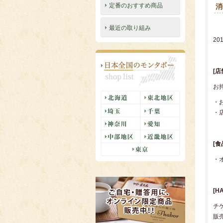
定番のおすすめ商品
消
最近の取り組み
2
[
お
・
・
[
・
[H
チ
販