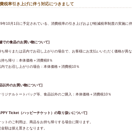
費税率引き上げに伴う対応につきまして
019年10月1日に予定されている、消費税率の引き上げおよび軽減税率制度の実施に
店舗での食品のお買い物について]
持ち帰りまたは店内でお召し上がりの場合で、お客様にお支払いいただく価格が異な
お持ち帰り：本体価格＋消費税8％
店内でお召し上がりの場合：本体価格＋消費税10％
食品以外のお買い物について]
オリジナルトートバッグ等、食品以外のご購入：本体価格＋消費税10％
APPY Ticket（ハッピーチケット）の取り扱いについて]
ケットのご利用は、商品をお持ち帰りする場合に限ります。
売金額は据え置きとなります。