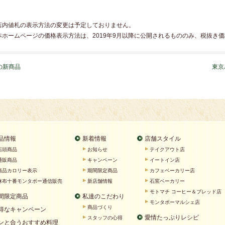
店内値札の表示方法の変更は予定しておりません。
本ホームページの価格表示方法は、2019年9月以降に公開されるもののみ、税抜き
の新商品
東京
品情報
新着情報
店舗スタイル
店頭商品
お知らせ
テイクアウト店
通販商品
キャンペーン
イートイン店
商品カロリー表示
期間限定商品
カフェベーカリー店
麻布十番モンタボー通信販売
新店舗情報
石窯ベーカリー
モトマチ コーヒー＆ブレッド店
間限定商品
私達のこだわり
モンタボーマルシェ店
商品づくり
得なキャンペーン
愛情たっぷりレシピ
スタッフの心得
ンと合うおすすめ料理