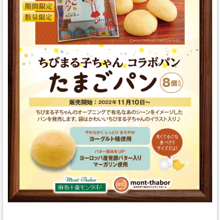
スタッフの心得
銘水食パン 吟屋久島
パンと合うおすすめ料理!!
モンタボー公式ショップ
会社情報
採用情報
本社 〒103-0024
東京都中央区日本橋小舟町7番2号
TEL 03-3662-2582(代表)
Copyright (C) SWEET STYLE Co.,Ltd. All
Rights Reserved.