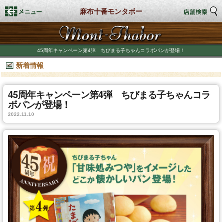
麻布十番モンタボー
トップページ
45周年キャンペーン第4弾 ちびまる子ちゃんコラボパンが登場！
新着情報
店舗検索
新着情報
45周年キャンペーン第4弾 ちびまる子ちゃんコラ
ボパンが登場！
2022.11.10
商品情報
期間限定商品
店舗スタイル
私たちのこだわり
商品づくり