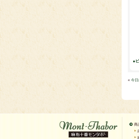
●
«
今日
商