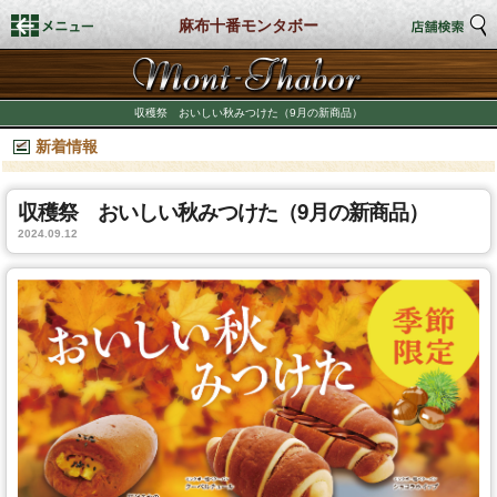
麻布十番モンタボー
トップページ
収穫祭 おいしい秋みつけた（9月の新商品）
新着情報
店舗検索
新着情報
収穫祭 おいしい秋みつけた（9月の新商品）
2024.09.12
商品情報
期間限定商品
店舗スタイル
私たちのこだわり
商品づくり