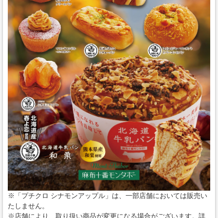
スタッフの心得
銘水食パン 吟屋久島
パンと合うおすすめ料理!!
モンタボー公式ショップ
会社情報
採用情報
本社 〒103-0024
東京都中央区日本橋小舟町7番2号
TEL 03-3662-2582(代表)
※「プチクロ シナモンアップル」は、一部店舗においては販売い
Copyright (C) SWEET STYLE Co.,Ltd. All
たしません。
Rights Reserved.
※店舗により、取り扱い商品が変更になる場合がございます。詳