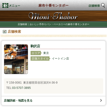
麻布十番モンタボー
トップページ
店舗検索｜おいしい手作りパン・ベーカリーの麻布十番モンタボー
店舗検索
店舗検索
新着情報
駒沢店
エリア
東京
商品情報
店舗スタイル
イートイン店
期間限定商品
店舗スタイル
〒158-0081 東京都世田谷区深沢4-36-9
TEL:
03-5707-3895
私たちのこだわり
店舗詳細・地図を見る
商品づくり