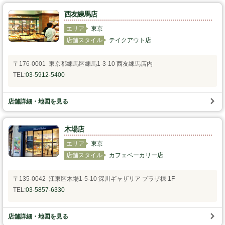
西友練馬店
スタッフの心得
エリア
東京
店舗スタイル
テイクアウト店
銘水食パン 吟屋久島
〒176-0001 東京都練馬区練馬1-3-10 西友練馬店内
パンと合うおすすめ料理!!
TEL:
03-5912-5400
モンタボー公式ショップ
店舗詳細・地図を見る
会社情報
木場店
採用情報
エリア
東京
店舗スタイル
カフェベーカリー店
本社 〒103-0024
東京都中央区日本橋小舟町7番2号
〒135-0042 江東区木場1-5-10 深川ギャザリア プラザ棟 1F
TEL 03-3662-2582(代表)
TEL:
03-5857-6330
Copyright (C) SWEET STYLE Co.,Ltd. All
Rights Reserved.
店舗詳細・地図を見る