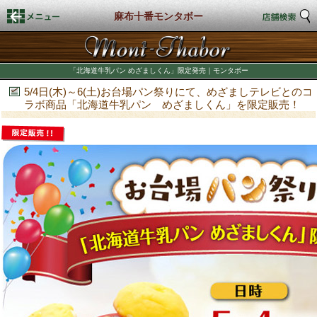
麻布十番モンタボー
HOME
「北海道牛乳パン めざましくん」限定発売｜モンタボー
店舗検索
5/4日(木)～6(土)お台場パン祭りにて、めざましテレビとのコ
ラボ商品「北海道牛乳パン めざましくん」を限定販売！
新着情報
商品情報
店頭商品
商品カロリー表示
期間限定商品
店舗スタイル