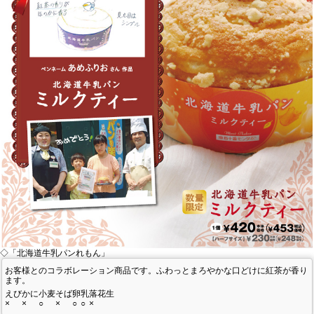
私たちのこだわり
商品づくり
スタッフの心得
パンと合うおすすめ料理!!
キャンペーン
モンタボー公式ショップ
会社情報
◇「北海道牛乳パンれもん」
お客様とのコラボレーション商品です。ふわっとまろやかな口どけに紅茶が香り
ます。
採用情報
えび
かに
小麦
そば
卵
乳
落花生
×
×
○
×
○
○
×