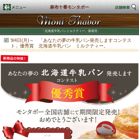
麻布十番モンタボー
HOME
「北海道牛乳パンミルクティー」新発売
店舗検索
9/4日(月)～ 「あなたの夢の牛乳パン発売しますコンテス
ト」優秀賞 北海道牛乳パン ミルクティー。
新着情報
商品情報
店頭商品
商品カロリー表示
期間限定商品
店舗スタイル