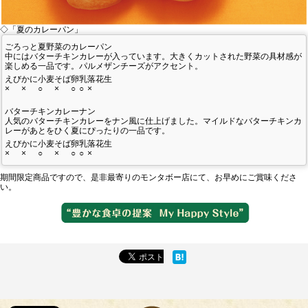
◇「夏のカレーパン」
私たちのこだわり
ごろっと夏野菜のカレーパン
中にはバターチキンカレーが入っています。大きくカットされた野菜の具材感が
楽しめる一品です。パルメザンチーズがアクセント。
商品づくり
えび
かに
小麦
そば
卵
乳
落花生
×
×
○
×
○
○
×
スタッフの心得
バターチキンカレーナン
人気のバターチキンカレーをナン風に仕上げました。マイルドなバターチキンカ
レーがあとをひく夏にぴったりの一品です。
パンと合うおすすめ料理!!
えび
かに
小麦
そば
卵
乳
落花生
×
×
○
×
○
○
×
キャンペーン
期間限定商品ですので、是非最寄りのモンタボー店にて、お早めにご賞味くださ
い。
モンタボー公式ショップ
会社情報
採用情報