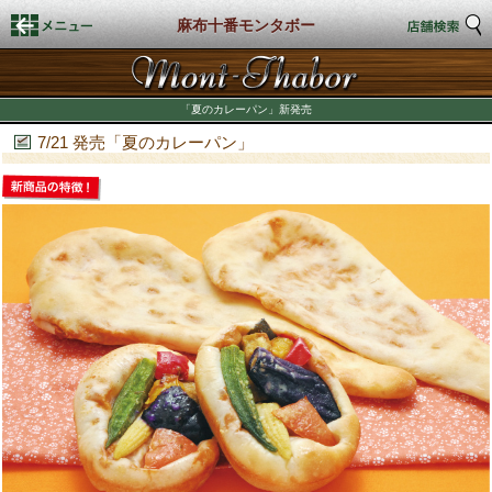
麻布十番モンタボー
HOME
「夏のカレーパン」新発売
店舗検索
7/21 発売「夏のカレーパン」
新着情報
商品情報
店頭商品
商品カロリー表示
期間限定商品
店舗スタイル