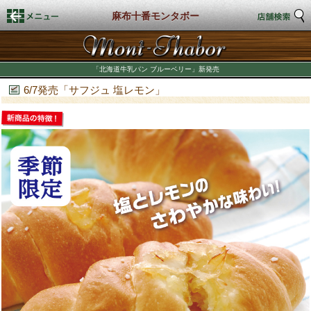
麻布十番モンタボー
HOME
「
北海道牛乳パン ブルーベリー
」新発売
店舗検索
6/7発売「サフジュ 塩レモン」
新着情報
商品情報
店頭商品
商品カロリー表示
期間限定商品
店舗スタイル