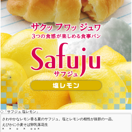
私たちのこだわり
商品づくり
スタッフの心得
パンと合うおすすめ料理!!
キャンペーン
モンタボー公式ショップ
会社情報
◇「サフジュ 塩レモン」
さわやかなレモン香る夏のサフジュ。塩とレモンの相性が抜群の一品。
採用情報
えび
かに
小麦
そば
卵
乳
落花生
×
×
○
×
○
○
×