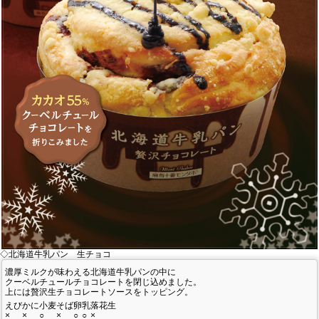
私たちのこだわり
商品づくり
スタッフの心得
パンと合うおすすめ料理!!
キャンペーン
モンタボー公式ショップ
会社情報
◇北海道牛乳パン 生チョコ
濃厚ミルクが味わえる北海道牛乳パンの中に
クーベルチュールチョコレートを閉じ込めました。
採用情報
上には贅沢生チョコレートソースをトッピング。
えび
かに
小麦
そば
卵
乳
落花生
×
×
○
×
○
○
×