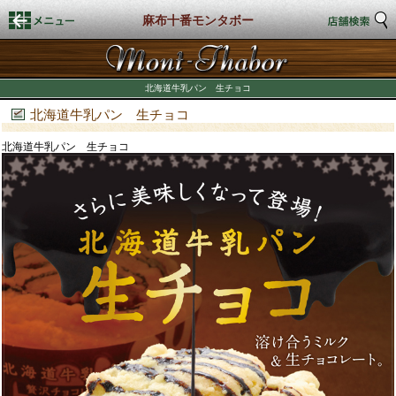
麻布十番モンタボー
HOME
北海道牛乳パン 生チョコ
店舗検索
北海道牛乳パン 生チョコ
北海道牛乳パン 生チョコ
新着情報
商品情報
店頭商品
商品カロリー表示
期間限定商品
店舗スタイル