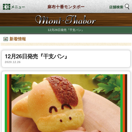
麻布十番モンタボー
トップページ
12月26日発売『干支パン』
新着情報
店舗検索
新着情報
12月26日発売『干支パン』
2020.12.26
商品情報
期間限定商品
店舗スタイル
私たちのこだわり
商品づくり