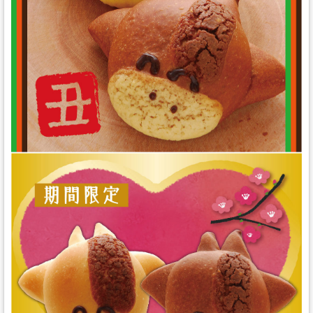
スタッフの心得
銘水食パン 吟屋久島
パンと合うおすすめ料理!!
モンタボー公式ショップ
会社情報
採用情報
本社 〒103-0024
東京都中央区日本橋小舟町7番2号
TEL 03-3662-2582(代表)
Copyright (C) SWEET STYLE Co.,Ltd. All
Rights Reserved.