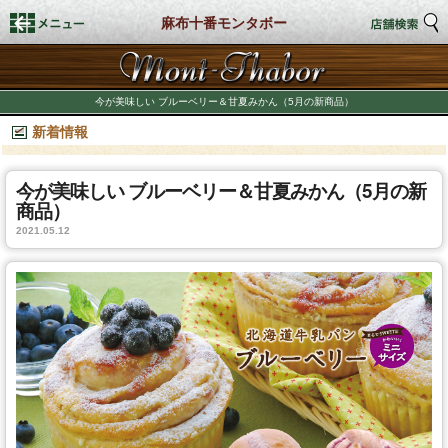
麻布十番モンタボー
トップページ
今が美味しい ブルーベリー＆甘夏みかん（5月の新商品）
新着情報
店舗検索
新着情報
今が美味しい ブルーベリー＆甘夏みかん（5月の新
商品）
2021.05.12
商品情報
期間限定商品
店舗スタイル
私たちのこだわり
商品づくり