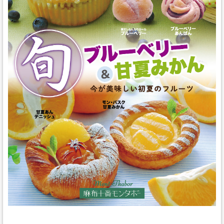
スタッフの心得
銘水食パン 吟屋久島
パンと合うおすすめ料理!!
モンタボー公式ショップ
会社情報
採用情報
本社 〒103-0024
東京都中央区日本橋小舟町7番2号
TEL 03-3662-2582(代表)
Copyright (C) SWEET STYLE Co.,Ltd. All
Rights Reserved.