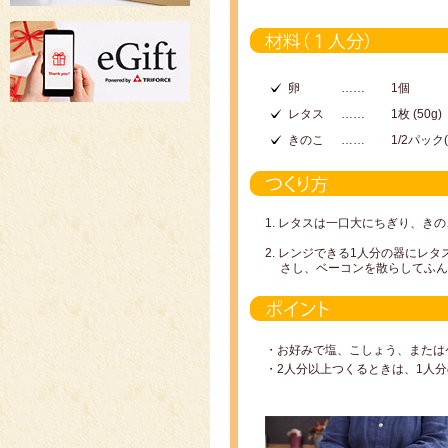
卵
……
1個
レタス
……
1枚 (50g)
きのこ
……
1/2パック(
1. レタスは一口大にちぎり、き
2. レンジできる1人分の器に
さし、ベーコンを散らしてふんわり
・お好みで塩、こしょう、または
・2人分以上つくるときは、1人分