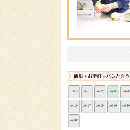
一覧へ
vol.1
vol.2
vol.3
vol.4
vol.16
vol.17
vol.18
vol.19
vol.20
vol.32