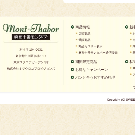
商品情報
新
店頭商品
通販商品
商品カロリー表示
本社 〒104-0031
麻布十番モンタボー通信販売
東京都中央区京橋3-1-1
期間限定商品
私
東京スクエアガーデン8階
株式会社ミツウロコプロビジョンズ
お得なキャンペーン
パンと合うおすすめ料理
Copyright (C) SWEE