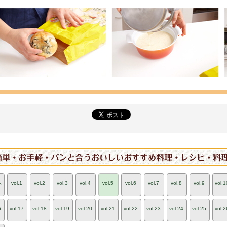
へ
vol.1
vol.2
vol.3
vol.4
vol.5
vol.6
vol.7
vol.8
vol.9
vol.1
6
vol.17
vol.18
vol.19
vol.20
vol.21
vol.22
vol.23
vol.24
vol.25
vol.2