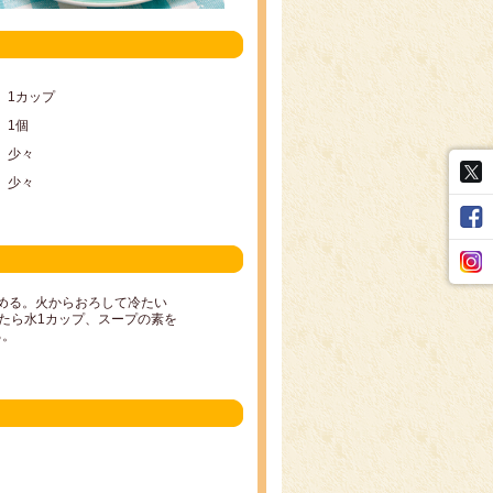
1カップ
1個
少々
少々
炒める。火からおろして冷たい
たら水1カップ、スープの素を
る。
。