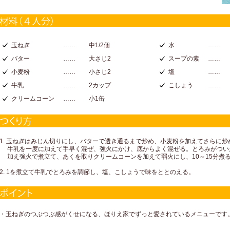
玉ねぎ
……
中1/2個
水
……
バター
……
大さじ2
スープの素
……
小麦粉
……
小さじ2
塩
……
牛乳
……
2カップ
こしょう
……
クリームコーン
……
小1缶
1. 玉ねぎはみじん切りにし、バターで透き通るまで炒め、小麦粉を加えてさらに
牛乳を一度に加えて手早く混ぜ、強火にかけ、底からよく混ぜる。とろみがつい
加え強火で煮立て、あくを取りクリームコーンを加えて弱火にし、10～15分煮
2. 1を煮立て牛乳でとろみを調節し、塩、こしょうで味をととのえる。
・玉ねぎのつぶつぶ感がくせになる、ほりえ家でずっと愛されているメニューです