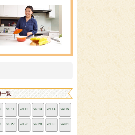
0
vol.11
vol.12
vol.13
vol.14
vol.15
6
vol.27
vol.28
vol.29
vol.30
vol.31