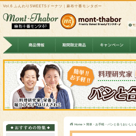
Vol.6 ふんわりSWEETSドーナツ｜麻布十番モンタボー
Home
>
簡単・お手軽・パンと合うおいしい