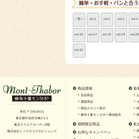
一覧へ
vol.1
vol.2
vol.3
vol.4
vol.16
vol.17
vol.18
vol.19
vol.20
vol.32
商品情報
新
店頭商品
通販商品
商品カロリー表示
本社 〒104-0031
麻布十番モンタボー通信販売
東京都中央区京橋3-1-1
期間限定商品
私
東京スクエアガーデン8階
株式会社ミツウロコプロビジョンズ
お得なキャンペーン