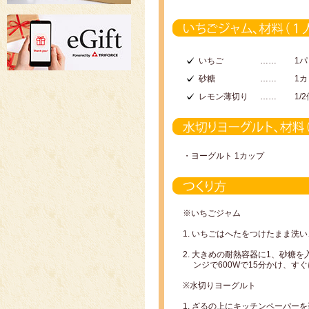
いちご
……
1パ
砂糖
……
1カ
レモン薄切り
……
1/
・ヨーグルト 1カップ
※いちごジャム
1. いちごはへたをつけたまま洗
2. 大きめの耐熱容器に1、砂
ンジで600Wで15分かけ、す
※水切りヨーグルト
1. ざるの上にキッチンペーパー