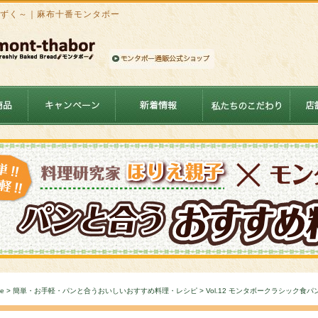
～しずく～｜麻布十番モンタボー
e
>
簡単・お手軽・パンと合うおいしいおすすめ料理・レシピ
> Vol.12 モンタボークラシック食