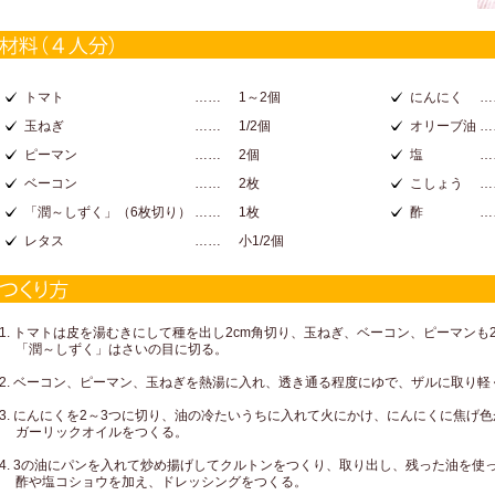
トマト
……
1～2個
にんにく
…
玉ねぎ
……
1/2個
オリーブ油
…
ピーマン
……
2個
塩
…
ベーコン
……
2枚
こしょう
…
「潤～しずく」（6枚切り）
……
1枚
酢
…
レタス
……
小1/2個
1. トマトは皮を湯むきにして種を出し2cm角切り、玉ねぎ、ベーコン、ピーマンも
「潤～しずく」はさいの目に切る。
2. ベーコン、ピーマン、玉ねぎを熱湯に入れ、透き通る程度にゆで、ザルに取り
3. にんにくを2～3つに切り、油の冷たいうちに入れて火にかけ、にんにくに焦げ
ガーリックオイルをつくる。
4. 3の油にパンを入れて炒め揚げしてクルトンをつくり、取り出し、残った油を使
酢や塩コショウを加え、ドレッシングをつくる。