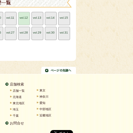
0
vol.11
vol.12
vol.13
vol.14
vol.15
6
vol.27
vol.28
vol.29
vol.30
vol.31
店舗検索
東京
店舗一覧
神奈川
北海道
愛知
東北地区
中部地区
埼玉
近畿地区
千葉
お問合せ