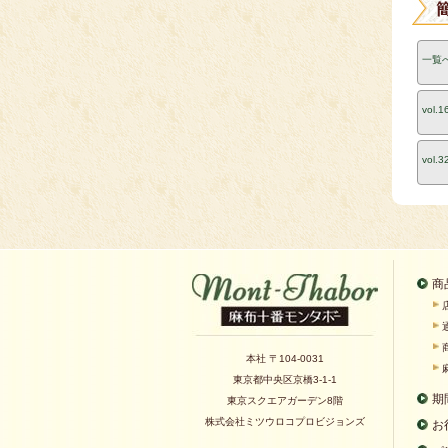
一覧
vol.1
vol.3
商
本社 〒104-0031
東京都中央区京橋3-1-1
期
東京スクエアガーデン8階
株式会社ミツウロコプロビジョンズ
お