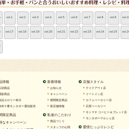
へ
vol.1
vol.2
vol.3
vol.4
vol.5
vol.6
vol.7
vol.8
vol.9
vol.1
6
vol.17
vol.18
vol.19
vol.20
vol.21
vol.22
vol.23
vol.24
vol.25
vol.2
2
品情報
新着情報
店舗スタイル
店頭商品
お知らせ
テイクアウト店
通販商品
キャンペーン
イートイン店
商品カロリー表示
期間限定商品
カフェベーカリー店
麻布十番モンタボー通信販売
新店舗情報
石窯ベーカリー
モトマチ コーヒー＆ブレッド店
間限定商品
私達のこだわり
モンタボーマルシェ店
商品づくり
得なキャンペーン
愛情たっぷりレシピ
スタッフの心得