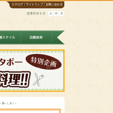
パン 潤～しずく～