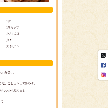
…
1片
…
1/2カップ
…
小さじ1/2
…
少々
…
大さじ1.5
2cm角切り、
軽く塩、こしょうして冷やす。
色がついたら取り出し、
って