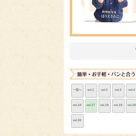
一覧へ
vol.1
vol.2
vol.3
vol.4
vol.16
vol.17
vol.18
vol.19
vol.20
vol.32