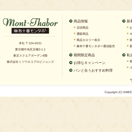
商品情報
新
店頭商品
通販商品
商品カロリー表示
本社 〒104-0031
麻布十番モンタボー通信販売
東京都中央区京橋3-1-1
期間限定商品
私
東京スクエアガーデン8階
株式会社ミツウロコプロビジョンズ
お得なキャンペーン
パンと合うおすすめ料理
Copyright (C) SWEE