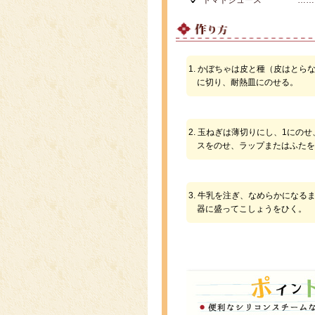
トマトジュース
……
1. かぼちゃは皮と種（皮はと
に切り、耐熱皿にのせる。
2. 玉ねぎは薄切りにし、1にの
スをのせ、ラップまたはふたを
3. 牛乳を注ぎ、なめらかにな
器に盛ってこしょうをひく。