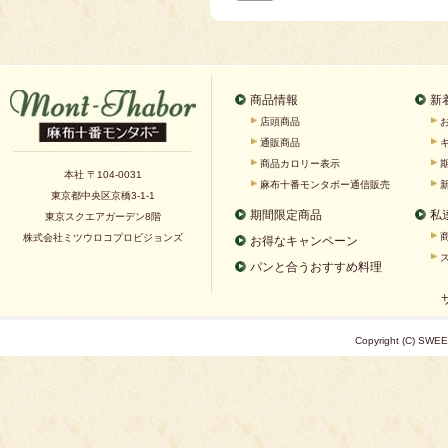
商品情報
新
店頭商品
通販商品
商品カロリー表示
本社 〒104-0031
麻布十番モンタボー通信販売
東京都中央区京橋3-1-1
期間限定商品
私
東京スクエアガーデン8階
株式会社ミツウロコプロビジョンズ
お得なキャンペーン
パンと合うおすすめ料理
Copyright (C) SWEE