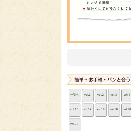
一覧へ
vol.1
vol.2
vol.3
vol.4
vol.16
vol.17
vol.18
vol.19
vol.20
vol.32