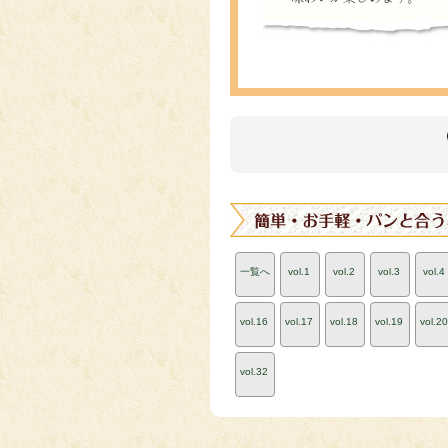
一覧へ
vol.1
vol.2
vol.3
vol.4
vol.16
vol.17
vol.18
vol.19
vol.20
vol.32