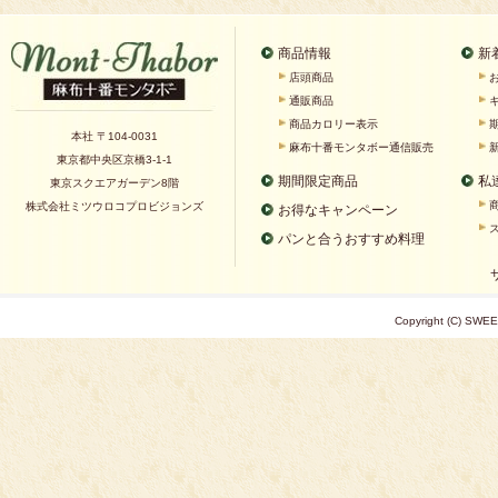
商品情報
新
店頭商品
通販商品
商品カロリー表示
本社 〒104-0031
麻布十番モンタボー通信販売
東京都中央区京橋3-1-1
期間限定商品
私
東京スクエアガーデン8階
株式会社ミツウロコプロビジョンズ
お得なキャンペーン
パンと合うおすすめ料理
Copyright (C) SWEE